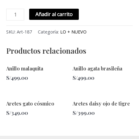
Añadir al carrito
SKU:
Art-187
Categoría:
LO + NUEVO
Productos relacionados
Este
Anillo malaquita
Anillo agata brasileña
producto
S/
499.00
S/
499.00
tiene
múltiples
variantes.
Aretes gato cósmico
Aretes daisy ojo de tigre
Las
S/
349.00
S/
399.00
opciones
se
pueden
elegir