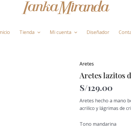
Inicio
Tienda
Mi cuenta
Diseñador
Cont
Aretes
Aretes
lazitos
Aretes lazitos d
de
S/
129.00
osito
cantidad
Aretes hecho a mano bor
acrilico y lágrimas de cr
Tono mandarina