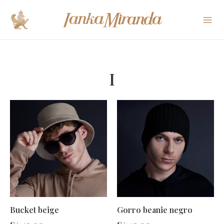
Ir
Mai
al
Me
contenido
I
Bucket beige
Gorro beanie negro