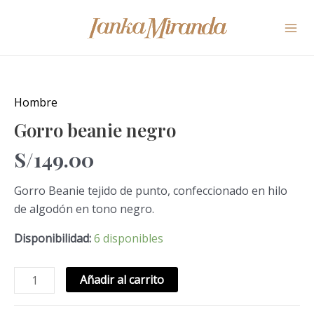
Ir
Mai
al
Me
contenido
Gorro
beanie
negro
Hombre
cantidad
Gorro beanie negro
S/
149.00
Gorro Beanie tejido de punto, confeccionado en hilo
de algodón en tono negro.
Disponibilidad:
6 disponibles
Añadir al carrito