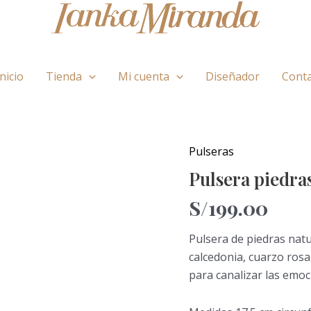
Inicio
Tienda
Mi cuenta
Diseñador
Cont
Pulseras
Pulsera
piedras
Pulsera piedras
naturales:
S/
199.00
Paz
espiritual
Pulsera de piedras natu
cantidad
calcedonia, cuarzo rosa,
para canalizar las emoci