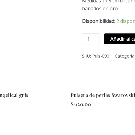
Medidas 17.5 cm circunf
bañados en oro.
Disponibilidad:
2 dispon
Añadir al c
SKU:
Puls-090
Categoría
ngelical gris
Pulsera de perlas Swarovski
S/
120.00