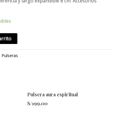
erencia y largo expandible 8 cm. Accesorios
ibles
arrito
:
Pulseras
Pulsera aura espiritual
S/
199.00