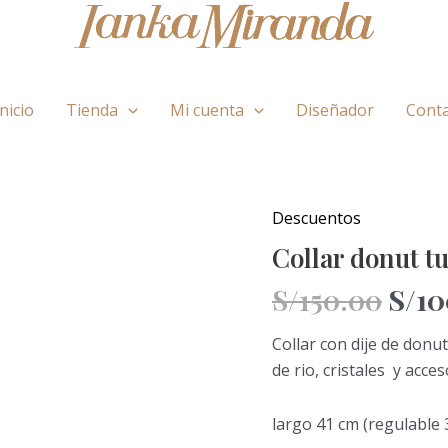
Inicio
Tienda
Mi cuenta
Diseñador
Cont
El
Descuentos
Collar
preci
donut
Collar donut t
origi
turquesa
S/
150.00
S/
10
era:
cantidad
S/150
Collar con dije de donut
de rio, cristales y acce
largo 41 cm (regulable 3