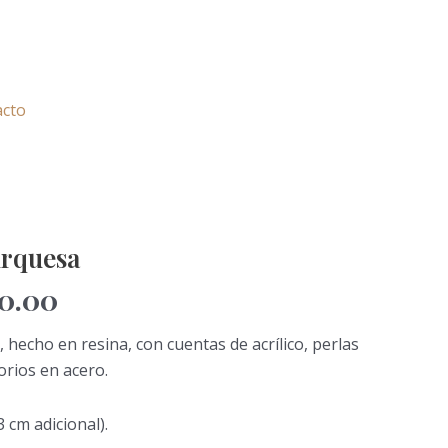
acto
El
o
precio
urquesa
nal
actual
0.00
es:
.00.
S/100.00.
, hecho en resina, con cuentas de acrílico, perlas
sorios en acero.
 cm adicional).