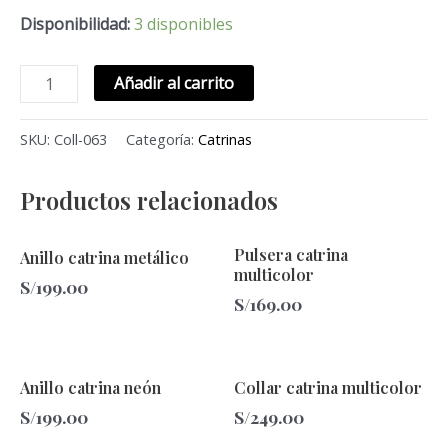
Disponibilidad:
3 disponibles
Añadir al carrito
SKU:
Coll-063
Categoría:
Catrinas
Productos relacionados
Este
Pulsera catrina
Anillo catrina metálico
producto
multicolor
S/
199.00
tiene
S/
169.00
múltiples
variantes.
Este
Las
Anillo catrina neón
Collar catrina multicolor
producto
opciones
S/
199.00
S/
249.00
tiene
se