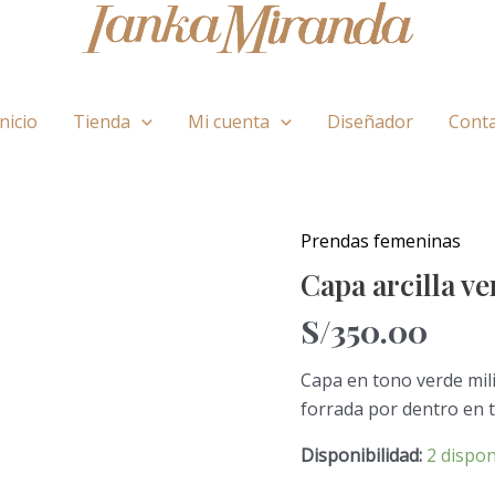
Inicio
Tienda
Mi cuenta
Diseñador
Cont
Prendas femeninas
Capa
arcilla
Capa arcilla v
verdosa
S/
350.00
cantidad
Capa en tono verde mili
forrada por dentro en t
Disponibilidad:
2 dispon