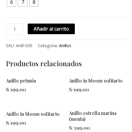
6
7
8
Añadir al carrito
SKU:
Anill-036
Categoría:
Anillos
Productos relacionados
Este
Este
Anillo petunia
Anillo in bloom solitario
producto
producto
S/
199.00
S/
199.00
tiene
tiene
múltiples
múltiples
variantes.
variantes.
Este
Este
Anillo estrella marina
Anillo in bloom solitario
Las
Las
producto
producto
(menta)
S/
199.00
opciones
opciones
tiene
tiene
S/
399.00
se
se