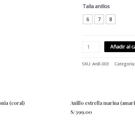
Talla anillos
6
7
8
Añadir al c
SKU:
Anill-003
Categoría
Este
onia (coral)
Anillo estrella marina (amari
producto
S/
399.00
tiene
múltiples
.
variantes.