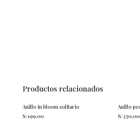
Productos relacionados
Este
Este
Anillo in bloom solitario
Anillo pe
producto
producto
S/
199.00
S/
350.00
tiene
tiene
múltiples
múltiples
variantes.
variantes