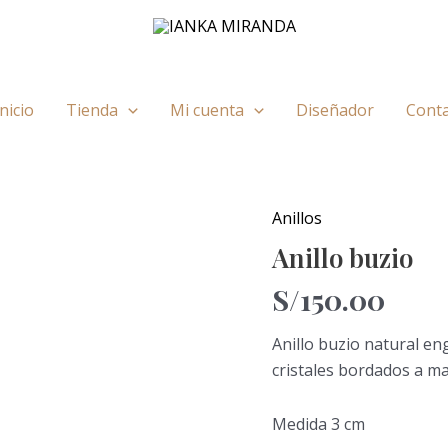
Inicio
Tienda
Mi cuenta
Diseñador
Cont
Anillos
Anillo
buzio
Anillo buzio
cantidad
S/
150.00
Anillo buzio natural en
cristales bordados a m
Medida 3 cm