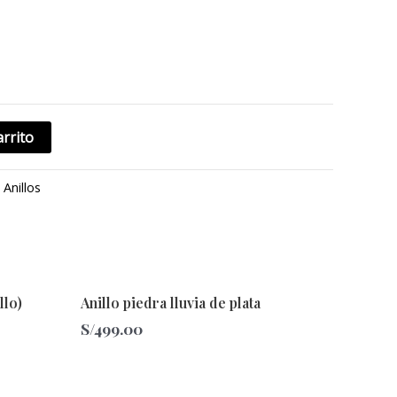
arrito
:
Anillos
Este
llo)
Anillo piedra lluvia de plata
producto
S/
499.00
tiene
múltiples
variantes.