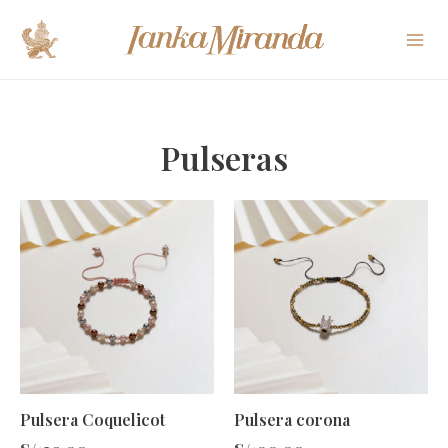
Ir
Mai
al
Me
contenido
Pulseras
Pulsera Coquelicot
Pulsera corona