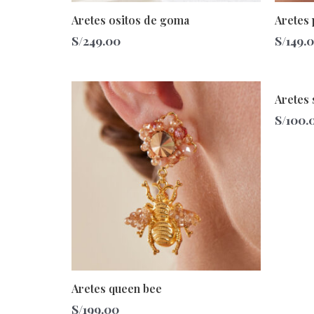
Aretes ositos de goma
Aretes 
S/
249.00
S/
149.
Aretes 
S/
100.
Aretes queen bee
S/
199.00