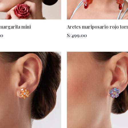
margarita mini
Aretes mariposario rojo tor
00
S/
499.00