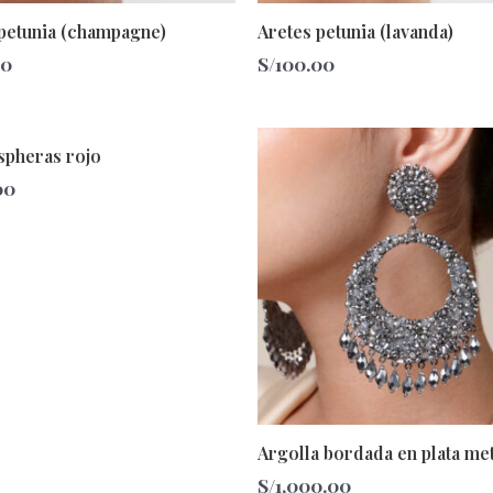
petunia (champagne)
Aretes petunia (lavanda)
00
S/
100.00
spheras rojo
00
Argolla bordada en plata met
S/
1,000.00