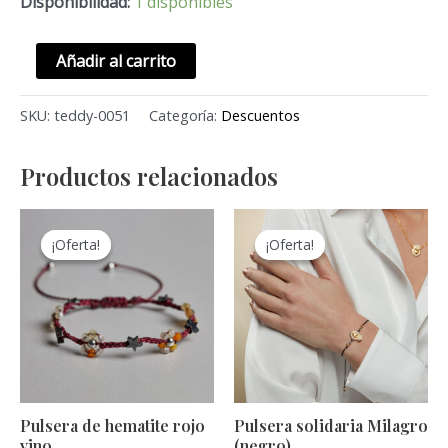
Disponibilidad:
1 disponibles
Añadir al carrito
SKU:
teddy-0051
Categoría:
Descuentos
Productos relacionados
El
El
El
El
precio
precio
precio
precio
¡Oferta!
¡Oferta!
¡Oferta!
¡Oferta!
original
actual
original
actual
era:
es:
era:
es:
S/120.00.
S/60.00.
S/100.00.
S/80.00.
Pulsera de hematite rojo
Pulsera solidaria Milagro
vino
(negro)