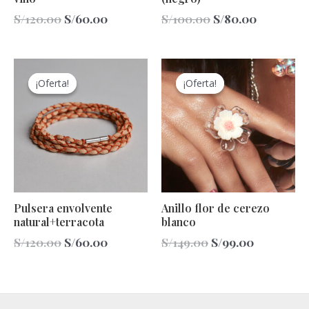
S/
120.00
S/
60.00
S/
100.00
S/
80.00
El
El
El
El
precio
precio
precio
precio
¡Oferta!
¡Oferta!
¡Oferta!
¡Oferta!
original
actual
original
actual
era:
es:
era:
es:
S/120.00.
S/60.00.
S/149.00.
S/99.00.
Pulsera envolvente
Anillo flor de cerezo
natural+terracota
blanco
S/
120.00
S/
60.00
S/
149.00
S/
99.00