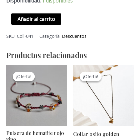
Disponibilidad:
1 disponibles
Añadir al carrito
SKU:
Coll-041
Categoría:
Descuentos
Productos relacionados
El
El
El
El
precio
precio
precio
precio
¡Oferta!
¡Oferta!
¡Oferta!
¡Oferta!
original
actual
original
actual
era:
es:
era:
es:
S/120.00.
S/60.00.
S/140.00.
S/80.00.
Pulsera de hematite rojo
Collar osito golden
vino