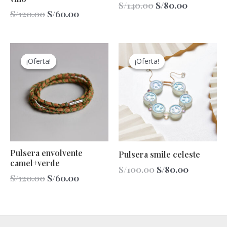
S/
140.00
S/
80.00
S/
120.00
S/
60.00
El
El
El
El
precio
precio
precio
precio
¡Oferta!
¡Oferta!
¡Oferta!
¡Oferta!
original
actual
original
actual
era:
es:
era:
es:
S/120.00.
S/60.00.
S/100.00.
S/80.00.
Pulsera envolvente
Pulsera smile celeste
camel+verde
S/
100.00
S/
80.00
S/
120.00
S/
60.00