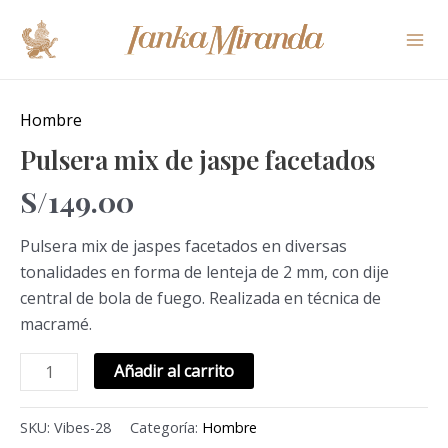
Ir
Mai
al
Me
contenido
Pulsera
mix
Hombre
de
Pulsera mix de jaspe facetados
jaspe
S/
149.00
facetados
cantidad
Pulsera mix de jaspes facetados en diversas
tonalidades en forma de lenteja de 2 mm, con dije
central de bola de fuego. Realizada en técnica de
macramé.
Añadir al carrito
SKU:
Vibes-28
Categoría:
Hombre