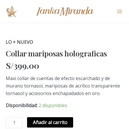
Ir
Mai
al
Me
contenido
Collar
mariposas
holograficas
LO + NUEVO
cantidad
Collar mariposas holograficas
S/
399.00
Maxi collar de cuentas de efecto escarchado y de
murano tornasol, mariposas de acrílico transparente
tornasol y accesorios enchapadados en oro.
Disponibilidad:
2 disponibles
Añadir al carrito