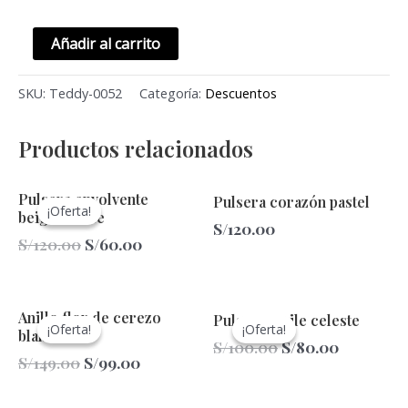
Añadir al carrito
SKU:
Teddy-0052
Categoría:
Descuentos
Productos relacionados
El
El
Pulsera envolvente
Pulsera corazón pastel
precio
precio
¡Oferta!
¡Oferta!
beige+verde
original
actual
S/
120.00
era:
es:
S/
120.00
S/
60.00
S/120.00.
S/60.00.
El
El
El
El
Anillo flor de cerezo
Pulsera smile celeste
precio
precio
precio
precio
¡Oferta!
¡Oferta!
¡Oferta!
¡Oferta!
blanco
original
actual
original
actual
S/
100.00
S/
80.00
era:
es:
era:
es:
S/
149.00
S/
99.00
S/149.00.
S/99.00.
S/100.00.
S/80.00.